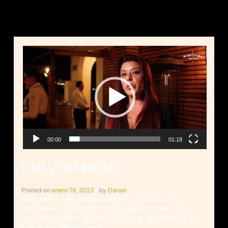
Reproductor
de
vídeo
00:00
01:18
CENAS MARIDAJE
Posted on
enero 19, 2023
|
by
Daniel
Realizamos 2 Cena Maridajes al mes con diferente viñas,
buscando el maridaje perfecto entre la selección de vinos de
cada viña y nuestras diferentes propuestas gastronómicas para
cada una de nuestras cenas.